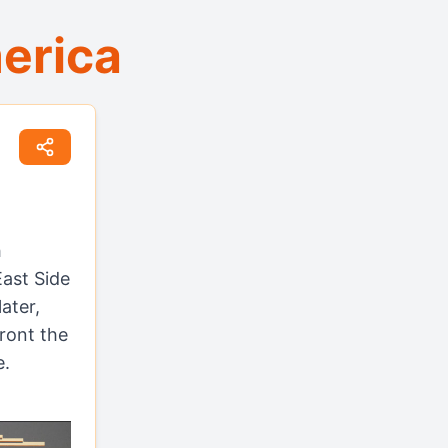
erica
h
East Side
ater,
ront the
e.