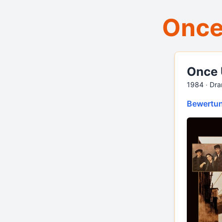
Once
Once 
1984 ‧
Dra
Bewertun