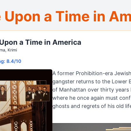
 Upon a Time in Am
Upon a Time in America
ma, Krimi
g: 8.4/10
A former Prohibition-era Jewis
gangster returns to the Lower 
of Manhattan over thirty years l
where he once again must conf
ghosts and regrets of his old lif