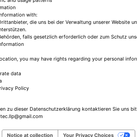
fic and usage patterns
rmation
nformation with:
rittanbieter, die uns bei der Verwaltung unserer Website u
nterstützen.
ehörden, falls gesetzlich erforderlich oder zum Schutz uns
Information
cation, you may have rights regarding your personal inform
rate data
a
rivacy Policy
en zu dieser Datenschutzerklärung kontaktieren Sie uns bit
ec.llp@gmail.com
Notice at collection
Your Privacy Choices