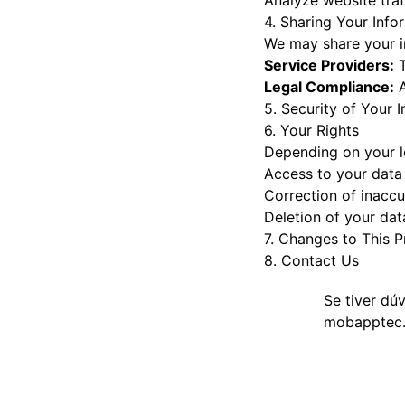
Analyze website traf
4. Sharing Your Info
We may share your i
Service Providers:
T
Legal Compliance:
A
5. Security of Your 
6. Your Rights
Depending on your lo
Access to your data
Correction of inaccu
Deletion of your dat
7. Changes to This P
8. Contact Us
Se tiver dú
mobapptec.