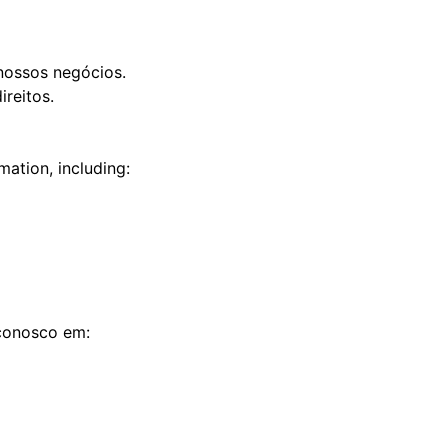
nossos negócios.
ireitos.
ation, including:
 conosco em: